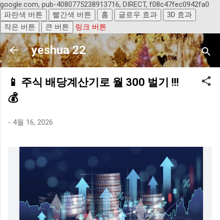
google.com, pub-4080775238913716, DIRECT, f08c47fec0942fa0
기본 콘텐츠로 건너뛰기
파란색 버튼
빨간색 버튼
홈
글로우 효과
3D 효과
작은 버튼
큰 버튼
링크 버튼
yeshua 22
📱 주식 배당계산기로 월 300 벌기 !!!
💰
-
4월 16, 2026