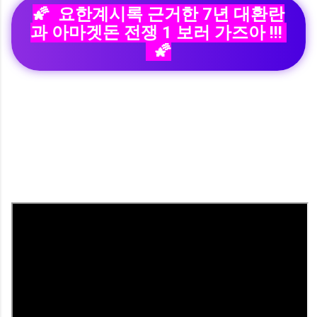
🌠 요한계시록 근거한 7년 대환란
과 아마겟돈 전쟁 1 보러 가즈아 !!!
🌠