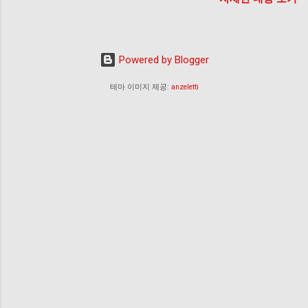
결제하면 소비복권 숙박쿠폰 80만장 여행 촉진
공연·전시쿠폰 2매씩 더 줘 사진 확대 정부가 비
수도권 지역에서 5만원 이상을 소비하면 최대
2000만원의 온누리상품권에 당첨될 수 있는 ‘소
Powered by Blogger
비복권’을 도입한다. 또 지방에는 전시·공연 할인
문화쿠폰을 수도권보다 2매씩 더 발급한다. 그
테마 이미지 제공:
anzeletti
간 수도권에 집중되던 소비 진작 효과를 지역 단
위까지 확산시키겠다는 취지다. ...